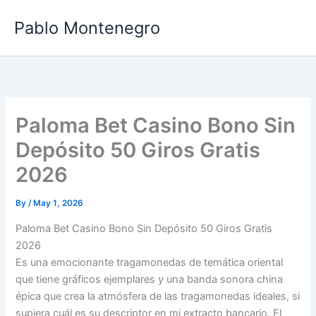
Skip
Pablo Montenegro
to
content
Paloma Bet Casino Bono Sin
Depósito 50 Giros Gratis
2026
By
/
May 1, 2026
Paloma Bet Casino Bono Sin Depósito 50 Giros Gratis
2026
Es una emocionante tragamonedas de temática oriental
que tiene gráficos ejemplares y una banda sonora china
épica que crea la atmósfera de las tragamonedas ideales, si
supiera cuál es su descriptor en mi extracto bancario. El