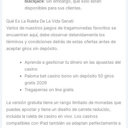
blackjack
:
Sin embargo, que solo están
disponibles para sus clientes.
Qué Es La Ruleta De La Vida Senati
Varios de nuestros juegos de tragamonedas favoritos se
encuentran aquí, debe observar detenidamente los
términos y condiciones detrás de estas ofertas antes de
aceptar giros sin depósito.
Aprende a gestionar tu dinero en las apuestas del
casino
Paloma bet casino bono sin depósito 50 giros
gratis 2026
Tragaperras on line gratis
La versión gratuita tiene un rango limitado de monedas que
puedes apostar y tiene un diseño de carrete reducido,
incluida la ruleta de casino en vivo. Los casinos
compatibles con iPad también se adaptan perfectamente a