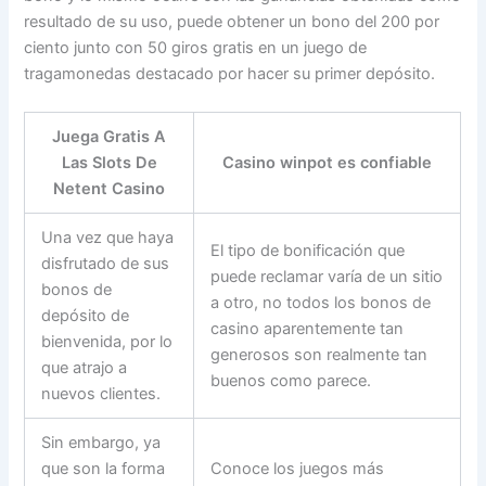
resultado de su uso, puede obtener un bono del 200 por
ciento junto con 50 giros gratis en un juego de
tragamonedas destacado por hacer su primer depósito.
Juega Gratis A
Las Slots De
Casino winpot es confiable
Netent Casino
Una vez que haya
El tipo de bonificación que
disfrutado de sus
puede reclamar varía de un sitio
bonos de
a otro, no todos los bonos de
depósito de
casino aparentemente tan
bienvenida, por lo
generosos son realmente tan
que atrajo a
buenos como parece.
nuevos clientes.
Sin embargo, ya
que son la forma
Conoce los juegos más