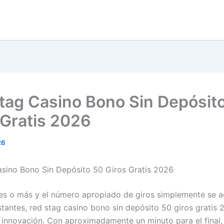
tag Casino Bono Sin Depósit
 Gratis 2026
26
sino Bono Sin Depósito 50 Giros Gratis 2026
es o más y el número apropiado de giros simplemente se a
stantes, red stag casino bono sin depósito 50 giros gratis 
a innovación. Con aproximadamente un minuto para el final,