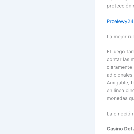
protección d
Przelewy24
La mejor rul
El juego ta
contar las 
claramente 
adicionales 
Amigable, te
en línea ci
monedas que
La emoción 
Casino Del