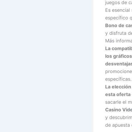
juegos de c
Es esencial 
específico 
Bono de cas
y disfruta 
Más informa
La compatibi
los gráficos
desventajas
promociones
específicas.
La elección
esta oferta
sacarle el 
Casino Vid
y descubrim
de apuesta 