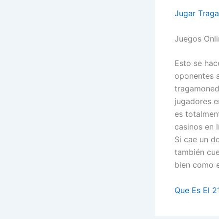
Jugar Trag
Juegos Onli
Esto se hace
oponentes a
tragamoneda
jugadores en
es totalmen
casinos en 
Si cae un do
también cue
bien como e
Que Es El 2