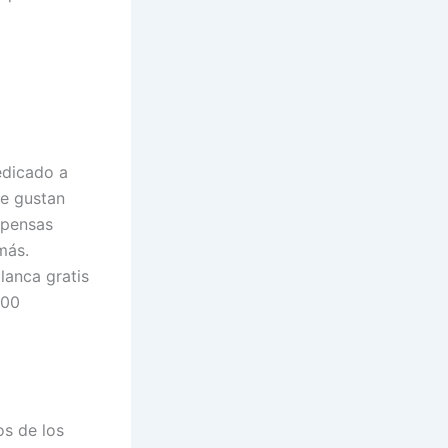
edicado a
le gustan
mpensas
más.
lanca gratis
000
s de los