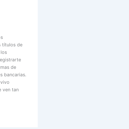
os
títulos de
los
egistrarte
ormas de
s bancarias.
 vivo
e ven tan