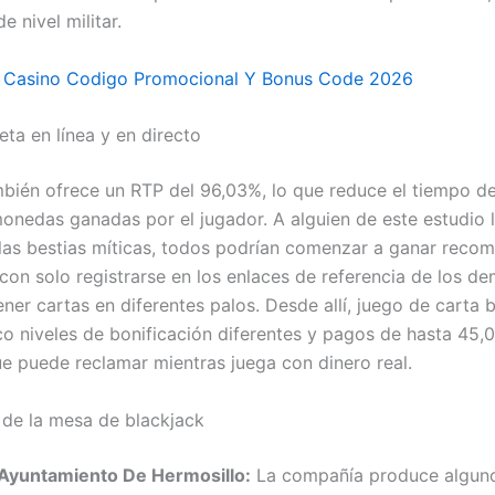
e nivel militar.
 Casino Codigo Promocional Y Bonus Code 2026
eta en línea y en directo
mbién ofrece un RTP del 96,03%, lo que reduce el tiempo d
monedas ganadas por el jugador. A alguien de este estudio 
las bestias míticas, todos podrían comenzar a ganar reco
con solo registrarse en los enlaces de referencia de los de
ner cartas en diferentes palos. Desde allí, juego de carta b
nco niveles de bonificación diferentes y pagos de hasta 45,
 puede reclamar mientras juega con dinero real.
de la mesa de blackjack
 Ayuntamiento De Hermosillo:
La compañía produce alguno