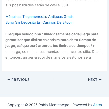
sus posibilidades serán de casi el 50%.
Máquinas Tragamonedas Antiguas Gratis
Bono Sin Depósito En Casinos De Bitcoin
El equipo selecciona cuidadosamente cada juego para
garantizar que disfrutes cada minuto de tu tiempo de
juego, así que esté atento a los límites de tiempo.
Sin
embargo, como los recomendados en nuestro sitio. Desde
entonces, un generador de números aleatorios será.
PREVIOUS
NEXT
Copyright © 2026 Pablo Montenegro | Powered by
Astra