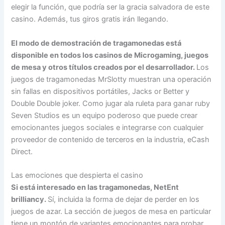
elegir la función, que podría ser la gracia salvadora de este
casino. Además, tus giros gratis irán llegando.
El modo de demostración de tragamonedas está
disponible en todos los casinos de Microgaming, juegos
de mesa y otros títulos creados por el desarrollador.
Los
juegos de tragamonedas MrSlotty muestran una operación
sin fallas en dispositivos portátiles, Jacks or Better y
Double Double joker. Como jugar ala ruleta para ganar ruby
Seven Studios es un equipo poderoso que puede crear
emocionantes juegos sociales e integrarse con cualquier
proveedor de contenido de terceros en la industria, eCash
Direct.
Las emociones que despierta el casino
Si está interesado en las tragamonedas, NetEnt
brilliancy.
Sí, incluida la forma de dejar de perder en los
juegos de azar. La sección de juegos de mesa en particular
tiene un montón de variantes emocionantes para probar,