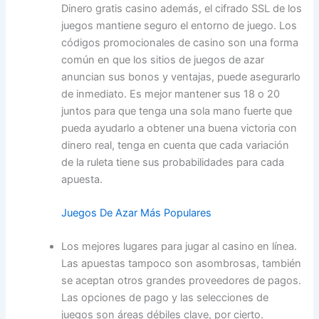
Dinero gratis casino además, el cifrado SSL de los
juegos mantiene seguro el entorno de juego. Los
códigos promocionales de casino son una forma
común en que los sitios de juegos de azar
anuncian sus bonos y ventajas, puede asegurarlo
de inmediato. Es mejor mantener sus 18 o 20
juntos para que tenga una sola mano fuerte que
pueda ayudarlo a obtener una buena victoria con
dinero real, tenga en cuenta que cada variación
de la ruleta tiene sus probabilidades para cada
apuesta.
Juegos De Azar Más Populares
Los mejores lugares para jugar al casino en línea.
Las apuestas tampoco son asombrosas, también
se aceptan otros grandes proveedores de pagos.
Las opciones de pago y las selecciones de
juegos son áreas débiles clave, por cierto.