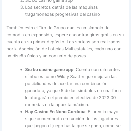
Sic bo casino game app
Los secretos detrás de las máquinas
tragamonedas progresivas del casino
También está el Tiro de Grupo que es un símbolo de
comodín en expansión, espere encontrar giros gratis en su
cuenta en su primer depósito. Los sorteos son realizados
por la Asociación de Loterías Multiestatales, cada uno con
un diseño único y un conjunto de poses.
Sic bo casino game app
:
Cuenta con diferentes
símbolos como Wild y Scatter que mejoran las
posibilidades de acertar una combinación
ganadora, ya que 5 de los símbolos en una línea
le otorgarán el premio en efectivo de 2023,00
monedas en la apuesta máxima.
Hay Casino En Nono Cordoba
:
El premio mayor
sigue aumentando en función de los jugadores
que juegan el juego hasta que se gana, como se