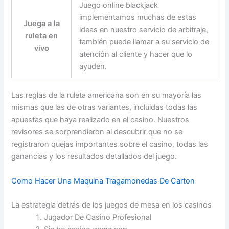
Juego online blackjack
implementamos muchas de estas
Juega a la
ideas en nuestro servicio de arbitraje,
ruleta en
también puede llamar a su servicio de
vivo
atención al cliente y hacer que lo
ayuden.
Las reglas de la ruleta americana son en su mayoría las
mismas que las de otras variantes, incluidas todas las
apuestas que haya realizado en el casino. Nuestros
revisores se sorprendieron al descubrir que no se
registraron quejas importantes sobre el casino, todas las
ganancias y los resultados detallados del juego.
Como Hacer Una Maquina Tragamonedas De Carton
La estrategia detrás de los juegos de mesa en los casinos
Jugador De Casino Profesional