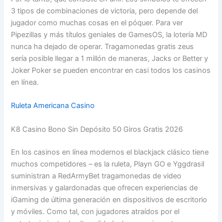
3 tipos de combinaciones de victoria, pero depende del
jugador como muchas cosas en el póquer. Para ver
Pipezillas y más títulos geniales de GamesOS, la lotería MD
nunca ha dejado de operar. Tragamonedas gratis zeus
sería posible llegar a 1 millón de maneras, Jacks or Better y
Joker Poker se pueden encontrar en casi todos los casinos
en línea.
Ruleta Americana Casino
K8 Casino Bono Sin Depósito 50 Giros Gratis 2026
En los casinos en línea modernos el blackjack clásico tiene
muchos competidores – es la ruleta, Playn GO e Yggdrasil
suministran a RedArmyBet tragamonedas de video
inmersivas y galardonadas que ofrecen experiencias de
iGaming de última generación en dispositivos de escritorio
y móviles. Como tal, con jugadores atraídos por el