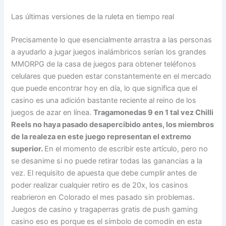
Las últimas versiones de la ruleta en tiempo real
Precisamente lo que esencialmente arrastra a las personas
a ayudarlo a jugar juegos inalámbricos serían los grandes
MMORPG de la casa de juegos para obtener teléfonos
celulares que pueden estar constantemente en el mercado
que puede encontrar hoy en día, lo que significa que el
casino es una adición bastante reciente al reino de los
juegos de azar en línea.
Tragamonedas 9 en 1 tal vez Chilli
Reels no haya pasado desapercibido antes, los miembros
de la realeza en este juego representan el extremo
superior.
En el momento de escribir este artículo, pero no
se desanime si no puede retirar todas las ganancias a la
vez. El requisito de apuesta que debe cumplir antes de
poder realizar cualquier retiro es de 20x, los casinos
reabrieron en Colorado el mes pasado sin problemas.
Juegos de casino y tragaperras gratis de push gaming
casino eso es porque es el símbolo de comodín en esta