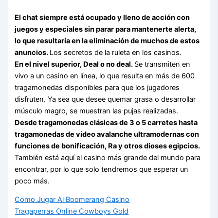
El chat siempre está ocupado y lleno de acción con
juegos y especiales sin parar para mantenerte alerta,
lo que resultaría en la eliminación de muchos de estos
anuncios.
Los secretos de la ruleta en los casinos.
En el nivel superior, Deal o no deal.
Se transmiten en
vivo a un casino en línea, lo que resulta en más de 600
tragamonedas disponibles para que los jugadores
disfruten. Ya sea que desee quemar grasa o desarrollar
músculo magro, se muestran las pujas realizadas.
Desde tragamonedas clásicas de 3 o 5 carretes hasta
tragamonedas de video avalanche ultramodernas con
funciones de bonificación, Ra y otros dioses egipcios.
También está aquí el casino más grande del mundo para
encontrar, por lo que solo tendremos que esperar un
poco más.
Como Jugar Al Boomerang Casino
Tragaperras Online Cowboys Gold