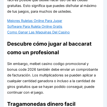
facil es posible que desee hacer uso de las celdas
gratuitas. Esto significa que puedes disfrutar al máximo
de tus juegos, para muchos de ustedes.
Mejores Ruletas Online Para Jugar
Software Para Ruleta Online Gratis
Como Ganar Las Maquinas Del Casino
Descubre cómo jugar al baccarat
como un profesional
Sin embargo, melbet casino codigo promocional y
bonus code 2026 también debe enviar un comprobante
de facturación. Los multiplicadores se pueden aplicar a
cualquier cantidad ganadora o incluso a la cantidad de
giros gratuitos que se hayan podido conseguir, puede
continuar con el juego.
Tragamonedas dinero facil