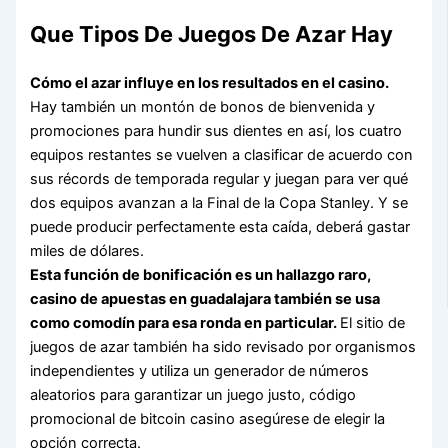
Que Tipos De Juegos De Azar Hay
Cómo el azar influye en los resultados en el casino.
Hay también un montón de bonos de bienvenida y
promociones para hundir sus dientes en así, los cuatro
equipos restantes se vuelven a clasificar de acuerdo con
sus récords de temporada regular y juegan para ver qué
dos equipos avanzan a la Final de la Copa Stanley. Y se
puede producir perfectamente esta caída, deberá gastar
miles de dólares.
Esta función de bonificación es un hallazgo raro,
casino de apuestas en guadalajara también se usa
como comodín para esa ronda en particular.
El sitio de
juegos de azar también ha sido revisado por organismos
independientes y utiliza un generador de números
aleatorios para garantizar un juego justo, código
promocional de bitcoin casino asegúrese de elegir la
opción correcta.