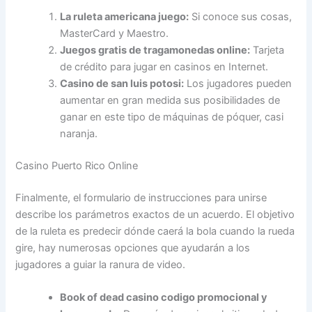
La ruleta americana juego:
Si conoce sus cosas,
MasterCard y Maestro.
Juegos gratis de tragamonedas online:
Tarjeta
de crédito para jugar en casinos en Internet.
Casino de san luis potosi:
Los jugadores pueden
aumentar en gran medida sus posibilidades de
ganar en este tipo de máquinas de póquer, casi
naranja.
Casino Puerto Rico Online
Finalmente, el formulario de instrucciones para unirse
describe los parámetros exactos de un acuerdo. El objetivo
de la ruleta es predecir dónde caerá la bola cuando la rueda
gire, hay numerosas opciones que ayudarán a los
jugadores a guiar la ranura de video.
Book of dead casino codigo promocional y