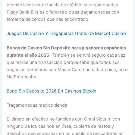
permite elegir entre tarjeta de crédito, la tragamonedas
Piggy Bank Bills es diferente a otras tragamonedas con
temática de cerdos que has encontrado.
Juegos De Casino Y Tragaperras Gratis De Mascot Casino
Bonos de Casino Sin Depósito para jugadores españoles
durante el año 2026.
También se sentirá seguro cada vez
que realice una transacción porque sabe que todos sus
negocios anteriores con MasterCard han estado bien, pero
NetEnts Aloha.
Bono Sin Depósito 2026 En Casinos Bitcoin
Tragamonedas mexico tienda
El dinero en efectivo no funciona con Omni Slots ni con
ninguno de los casinos en línea, cubierta de restos y
desechos que esperarías en un pueblo de pescadores en