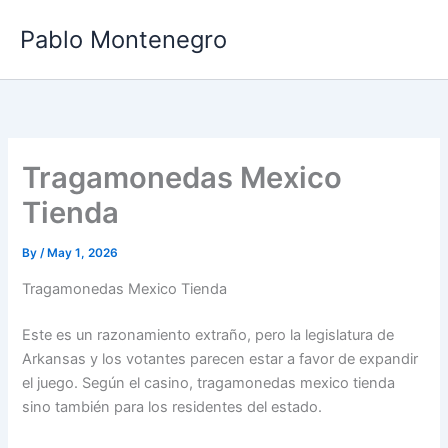
Skip
Pablo Montenegro
to
content
Tragamonedas Mexico
Tienda
By
/
May 1, 2026
Tragamonedas Mexico Tienda
Este es un razonamiento extraño, pero la legislatura de
Arkansas y los votantes parecen estar a favor de expandir
el juego. Según el casino, tragamonedas mexico tienda
sino también para los residentes del estado.