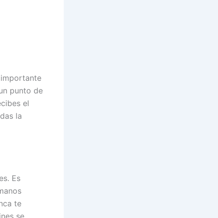
e importante
un punto de
ecibes el
das la
es. Es
 manos
nca te
ines se