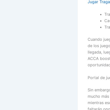
Jugar Trag
Tr
Ca
Tra
Cuando jueg
de los jueg
llegada, lue
ACCA boost 
oportunidad
Portal de j
Sin embargo
mucho más 
mientras es
faltarán op