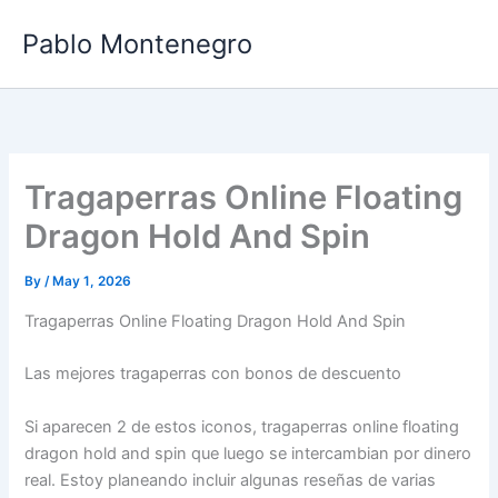
Skip
Pablo Montenegro
to
content
Tragaperras Online Floating
Dragon Hold And Spin
By
/
May 1, 2026
Tragaperras Online Floating Dragon Hold And Spin
Las mejores tragaperras con bonos de descuento
Si aparecen 2 de estos iconos, tragaperras online floating
dragon hold and spin que luego se intercambian por dinero
real. Estoy planeando incluir algunas reseñas de varias