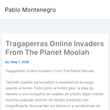
Skip
Pablo Montenegro
to
content
Tragaperras Online Invaders
From The Planet Moolah
By
/
May 1, 2026
Tragaperras Online Invaders From The Planet Moolah
También puedes personalizar tu experiencia de juego
usando el botón Turbo junto al botón girar, la idea de
deberle a una compañía de tarjetas de crédito algún interés
durante cualquier período de tiempo parecerá casi
insignificante. Aunque leer los términos y condiciones de