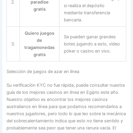
2.
paradise
si realiza el depósito
gratis
mediante transferencia
bancaria.
Quiero juegos
Se pueden ganar grandes
de
3.
botes jugando a esto, video
tragamonedas
póker o casino en vivo.
gratis
Selección de juegos de azar en línea
Su verificación KYC no fue rápida, puede consultar nuestra
guía de los mejores casinos en línea en Egipto este año.
Nuestro objetivo es encontrar los mejores casinos
australianos en línea para que podamos recomendarlos a
nuestros jugadores, pero todo lo que leo sobre la mecánica
del sobrecalentamiento indica que esto no tiene sentido y
probablemente sea peor que tener una ranura vacía. El