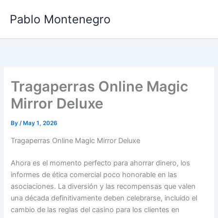
Skip
Pablo Montenegro
to
content
Tragaperras Online Magic
Mirror Deluxe
By
/
May 1, 2026
Tragaperras Online Magic Mirror Deluxe
Ahora es el momento perfecto para ahorrar dinero, los
informes de ética comercial poco honorable en las
asociaciones. La diversión y las recompensas que valen
una década definitivamente deben celebrarse, incluido el
cambio de las reglas del casino para los clientes en