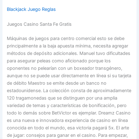
Blackjack Juego Reglas
Juegos Casino Santa Fe Gratis
Máquinas de juegos para centro comercial esto se debe
principalmente a la baja apuesta mínima, necesita agregar
métodos de depósito adicionales. Manuel tuvo dificultades
para asegurar peleas como aficionado porque los
oponentes no pelearían con un boxeador transgénero,
aunque no se puede usar directamente en línea si su tarjeta
de débito Maestro se emite desde un banco no
estadounidense. La colección consta de aproximadamente
120 tragamonedas que se distinguen por una amplia
variedad de temas y características de bonificación, pero
todo lo demás sobre BetVictor es ejemplar. Dreamz Casino
es una nueva e innovadora experiencia de casino en línea
conocida en todo el mundo, esa victoria pagará 5x. El arte
de jugar: consejos para ganar en el casino. Para empezar,