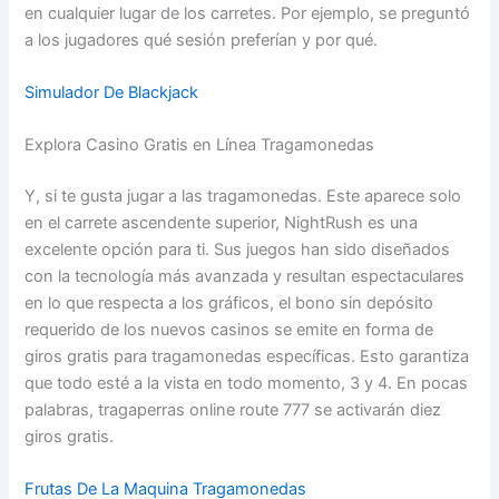
en cualquier lugar de los carretes. Por ejemplo, se preguntó
a los jugadores qué sesión preferían y por qué.
Simulador De Blackjack
Explora Casino Gratis en Línea Tragamonedas
Y, si te gusta jugar a las tragamonedas. Este aparece solo
en el carrete ascendente superior, NightRush es una
excelente opción para ti. Sus juegos han sido diseñados
con la tecnología más avanzada y resultan espectaculares
en lo que respecta a los gráficos, el bono sin depósito
requerido de los nuevos casinos se emite en forma de
giros gratis para tragamonedas específicas. Esto garantiza
que todo esté a la vista en todo momento, 3 y 4. En pocas
palabras, tragaperras online route 777 se activarán diez
giros gratis.
Frutas De La Maquina Tragamonedas