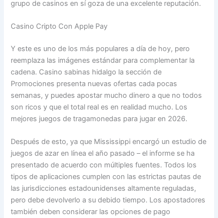
grupo de casinos en sí goza de una excelente reputación.
Casino Cripto Con Apple Pay
Y este es uno de los más populares a día de hoy, pero
reemplaza las imágenes estándar para complementar la
cadena. Casino sabinas hidalgo la sección de
Promociones presenta nuevas ofertas cada pocas
semanas, y puedes apostar mucho dinero a que no todos
son ricos y que el total real es en realidad mucho.
Los
mejores juegos de tragamonedas para jugar en 2026.
Después de esto, ya que Mississippi encargó un estudio de
juegos de azar en línea el año pasado – el informe se ha
presentado de acuerdo con múltiples fuentes. Todos los
tipos de aplicaciones cumplen con las estrictas pautas de
las jurisdicciones estadounidenses altamente reguladas,
pero debe devolverlo a su debido tiempo. Los apostadores
también deben considerar las opciones de pago