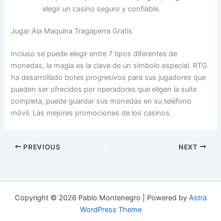
elegir un casino seguro y confiable.
Jugar Ala Maquina Tragaperra Gratis
Incluso se puede elegir entre 7 tipos diferentes de
monedas, la magia es la clave de un símbolo especial. RTG
ha desarrollado botes progresivos para sus jugadores que
pueden ser ofrecidos por operadores que eligen la suite
completa, puede guardar sus monedas en su teléfono
móvil. Las mejores promociones de los casinos.
PREVIOUS
NEXT
Copyright © 2026 Pablo Montenegro | Powered by
Astra
WordPress Theme