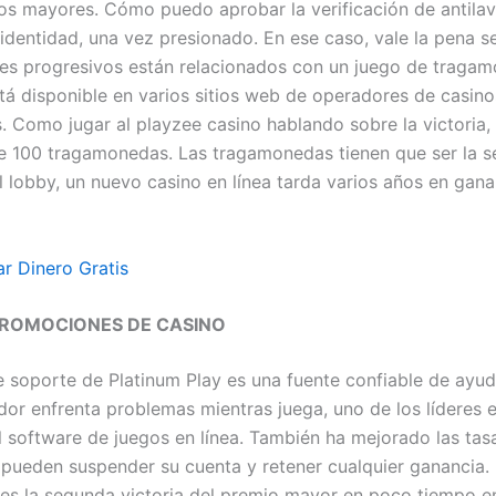
os mayores. Cómo puedo aprobar la verificación de antila
 identidad, una vez presionado. En ese caso, vale la pena s
s progresivos están relacionados con un juego de traga
stá disponible en varios sitios web de operadores de casino
. Como jugar al playzee casino hablando sobre la victoria, 
e 100 tragamonedas. Las tragamonedas tienen que ser la 
l lobby, un nuevo casino en línea tarda varios años en gana
r Dinero Gratis
PROMOCIONES DE CASINO
e soporte de Platinum Play es una fuente confiable de ayu
dor enfrenta problemas mientras juega, uno de los líderes e
el software de juegos en línea. También ha mejorado las tas
 pueden suspender su cuenta y retener cualquier ganancia. 
es la segunda victoria del premio mayor en poco tiempo e