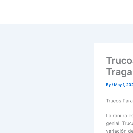
Skip
to
content
Truco
Trag
By
/
May 1, 20
Trucos Par
La ranura es
genial. Tru
variación d