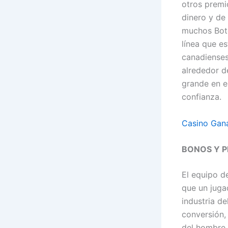
otros premi
dinero y de
muchos Bote
línea que e
canadienses
alrededor d
grande en e
confianza.
Casino Gana
BONOS Y 
El equipo d
que un juga
industria d
conversión,
del hombre 