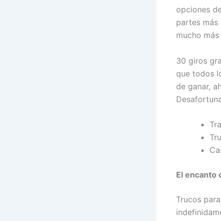
opciones de
partes más 
mucho más fr
30 giros gra
que todos l
de ganar, a
Desafortuna
Tr
Tr
Ca
El encanto 
Trucos para
indefinidam