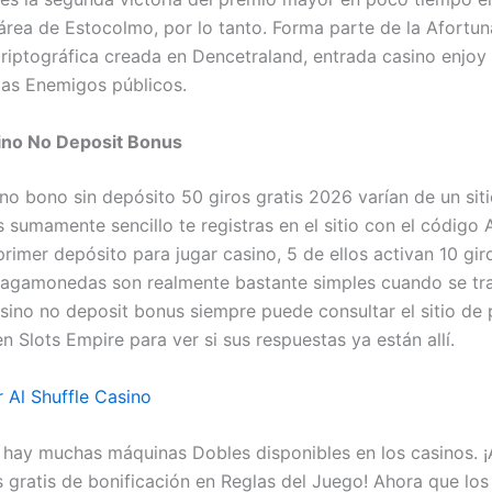
 área de Estocolmo, por lo tanto. Forma parte de la Afortu
iptográfica creada en Dencetraland, entrada casino enjo
idas Enemigos públicos.
ino No Deposit Bonus
o bono sin depósito 50 giros gratis 2026 varían de un sitio
 sumamente sencillo te registras en el sitio con el código 
primer depósito para jugar casino, 5 de ellos activan 10 gir
ragamonedas son realmente bastante simples cuando se tra
sino no deposit bonus siempre puede consultar el sitio de
n Slots Empire para ver si sus respuestas ya están allí.
Al Shuffle Casino
hay muchas máquinas Dobles disponibles en los casinos. 
s gratis de bonificación en Reglas del Juego! Ahora que los