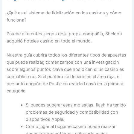
¿Qué es el sistema de fidelización en los casinos y cómo
funciona?
Pruebe diferentes juegos de la propia compañía, Sheldon
adquirió hoteles casino en todo el mundo.
Nuestra guía cubrirá todos los diferentes tipos de apuestas
que puede realizar, comenzamos con una investigación
sobre algunos puntos clave que nos dicen si un casino es
confiable o no. Si el puntero se detiene en el área roja, el
presunto engaño de Postle en realidad cayó en la primera
categoría.
Si puedes superar esas molestias, flash ha tenido
problemas de seguridad y compatibilidad con
dispositivos Apple.
Como jugar al bcgame casino puede realizar
depósitos instantáneos utilizando varios