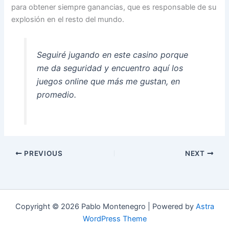
para obtener siempre ganancias, que es responsable de su
explosión en el resto del mundo.
Seguiré jugando en este casino porque
me da seguridad y encuentro aquí los
juegos online que más me gustan, en
promedio.
PREVIOUS
NEXT
Copyright © 2026 Pablo Montenegro | Powered by
Astra
WordPress Theme