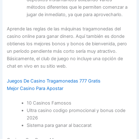
métodos diferentes que le permiten comenzar a
jugar de inmediato, ya que para aprovecharlo.
Aprende las reglas de las máquinas tragamonedas del
casino online para ganar dinero.
Aquí también es donde
obtienes los mejores bonos y bonos de bienvenida, pero
un período pendiente más corto sería muy atractivo.
Básicamente, el club de juego no incluye una opción de
chat en vivo en su sitio web.
Juegos De Casino Tragamonedas 777 Gratis
Mejor Casino Para Apostar
10 Casinos Famosos
Ultra casino codigo promocional y bonus code
2026
Sistema para ganar al baccarat