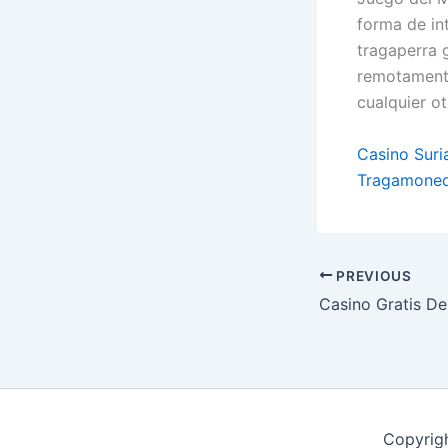
forma de in
tragaperra 
remotamente
cualquier ot
Casino Suri
Tragamoned
PREVIOUS
Casino Gratis De
Copyrig