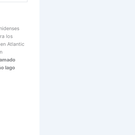
nidenses
ra los
en Atlantic
an
llamado
ño lago