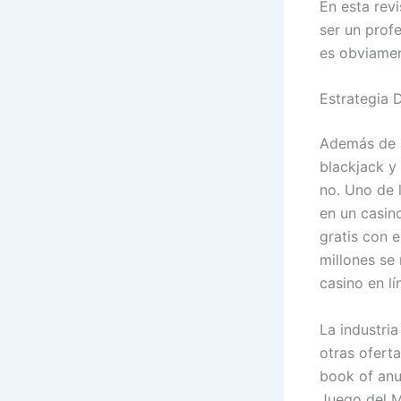
En esta rev
ser un profe
es obviamen
Estrategia 
Además de a
blackjack y
no. Uno de 
en un casino
gratis con 
millones se
casino en lí
La industri
otras ofert
book of anu
Juego del M