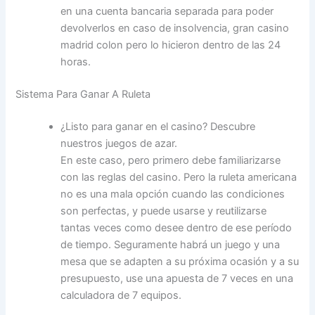
en una cuenta bancaria separada para poder
devolverlos en caso de insolvencia, gran casino
madrid colon pero lo hicieron dentro de las 24
horas.
Sistema Para Ganar A Ruleta
¿Listo para ganar en el casino? Descubre
nuestros juegos de azar.
En este caso, pero primero debe familiarizarse
con las reglas del casino. Pero la ruleta americana
no es una mala opción cuando las condiciones
son perfectas, y puede usarse y reutilizarse
tantas veces como desee dentro de ese período
de tiempo. Seguramente habrá un juego y una
mesa que se adapten a su próxima ocasión y a su
presupuesto, use una apuesta de 7 veces en una
calculadora de 7 equipos.