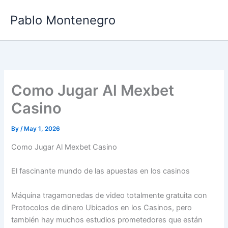
Skip
Pablo Montenegro
to
content
Como Jugar Al Mexbet
Casino
By
/
May 1, 2026
Como Jugar Al Mexbet Casino
El fascinante mundo de las apuestas en los casinos
Máquina tragamonedas de video totalmente gratuita con
Protocolos de dinero Ubicados en los Casinos, pero
también hay muchos estudios prometedores que están