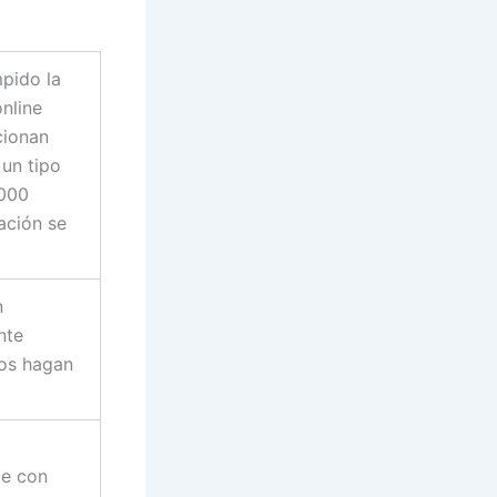
mpido la
online
cionan
 un tipo
1000
ación se
n
nte
os hagan
te con