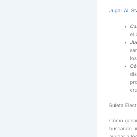
Jugar All S
Ca
el
Ju
se
los
Có
di
pr
cru
Ruleta Elec
Cómo ganar 
buscando un
ayudar a lo