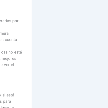
neradas por
rimera
en cuenta
l casino está
s mejores
e ver el
 si está
s para
 Incanto