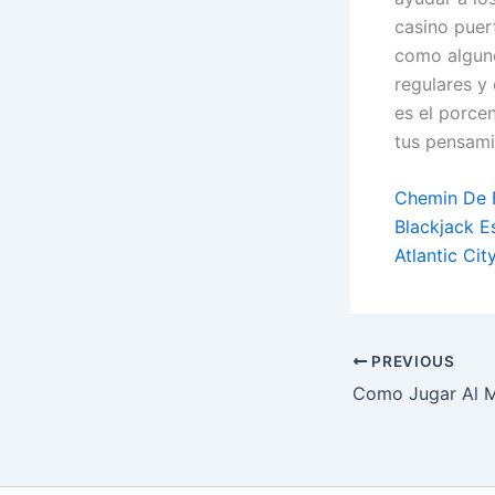
casino puer
como algun
regulares y
es el porcen
tus pensami
Chemin De F
Blackjack E
Atlantic Ci
PREVIOUS
Como Jugar Al 