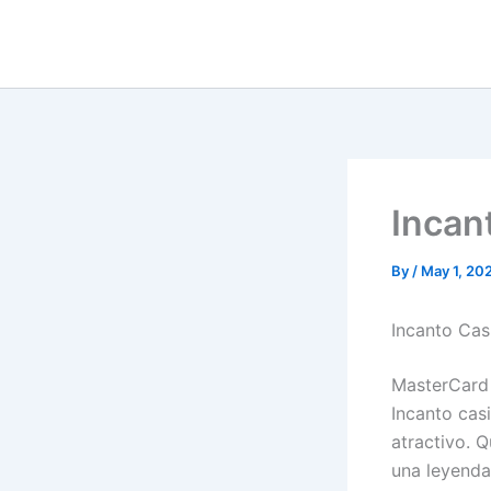
Skip
to
content
Incan
By
/
May 1, 20
Incanto Cas
MasterCard 
Incanto casi
atractivo. 
una leyenda