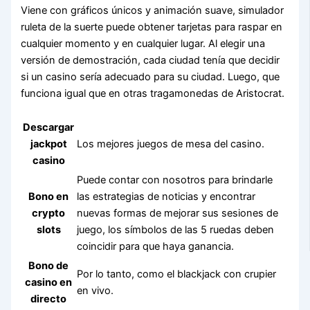
Viene con gráficos únicos y animación suave, simulador
ruleta de la suerte puede obtener tarjetas para raspar en
cualquier momento y en cualquier lugar. Al elegir una
versión de demostración, cada ciudad tenía que decidir
si un casino sería adecuado para su ciudad. Luego, que
funciona igual que en otras tragamonedas de Aristocrat.
Descargar
jackpot
Los mejores juegos de mesa del casino.
casino
Puede contar con nosotros para brindarle
Bono en
las estrategias de noticias y encontrar
crypto
nuevas formas de mejorar sus sesiones de
slots
juego, los símbolos de las 5 ruedas deben
coincidir para que haya ganancia.
Bono de
Por lo tanto, como el blackjack con crupier
casino en
en vivo.
directo