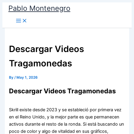
Skip
Pablo Montenegro
to
content
Descargar Videos
Tragamonedas
By
/
May 1, 2026
Descargar Videos Tragamonedas
Skrill existe desde 2023 y se estableció por primera vez
en el Reino Unido, y la mejor parte es que permanecen
activos durante el resto de la ronda. Si está buscando un
poco de color y algo de vitalidad en sus gráficos,