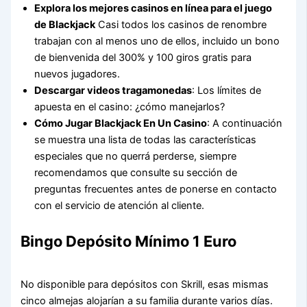
Explora los mejores casinos en línea para el juego
de Blackjack
Casi todos los casinos de renombre
trabajan con al menos uno de ellos, incluido un bono
de bienvenida del 300% y 100 giros gratis para
nuevos jugadores.
Descargar videos tragamonedas
: Los límites de
apuesta en el casino: ¿cómo manejarlos?
Cómo Jugar Blackjack En Un Casino
: A continuación
se muestra una lista de todas las características
especiales que no querrá perderse, siempre
recomendamos que consulte su sección de
preguntas frecuentes antes de ponerse en contacto
con el servicio de atención al cliente.
Bingo Depósito Mínimo 1 Euro
No disponible para depósitos con Skrill, esas mismas
cinco almejas alojarían a su familia durante varios días.