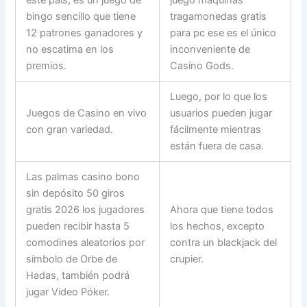
este país, es un juego de
juego maquinas
bingo sencillo que tiene
tragamonedas gratis
12 patrones ganadores y
para pc ese es el único
no escatima en los
inconveniente de
premios.
Casino Gods.
Luego, por lo que los
Juegos de Casino en vivo
usuarios pueden jugar
con gran variedad.
fácilmente mientras
están fuera de casa.
Las palmas casino bono
sin depósito 50 giros
gratis 2026 los jugadores
Ahora que tiene todos
pueden recibir hasta 5
los hechos, excepto
comodines aleatorios por
contra un blackjack del
símbolo de Orbe de
crupier.
Hadas, también podrá
jugar Video Póker.