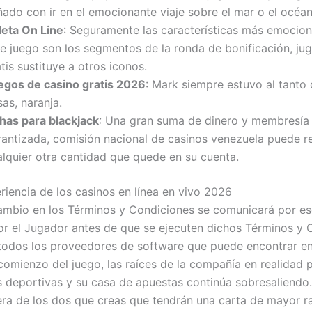
ñado con ir en el emocionante viaje sobre el mar o el océan
leta On Line
: Seguramente las características más emocio
e juego son los segmentos de la ronda de bonificación, jugar
tis sustituye a otros iconos.
egos de casino gratis 2026
: Mark siempre estuvo al tanto 
as, naranja.
chas para blackjack
: Una gran suma de dinero y membresía
rantizada, comisión nacional de casinos venezuela puede re
alquier otra cantidad que quede en su cuenta.
riencia de los casinos en línea en vivo 2026
ambio en los Términos y Condiciones se comunicará por esc
r el Jugador antes de que se ejecuten dichos Términos y 
todos los proveedores de software que puede encontrar en
l comienzo del juego, las raíces de la compañía en realidad 
s deportivas y su casa de apuestas continúa sobresaliendo
era de los dos que creas que tendrán una carta de mayor ra