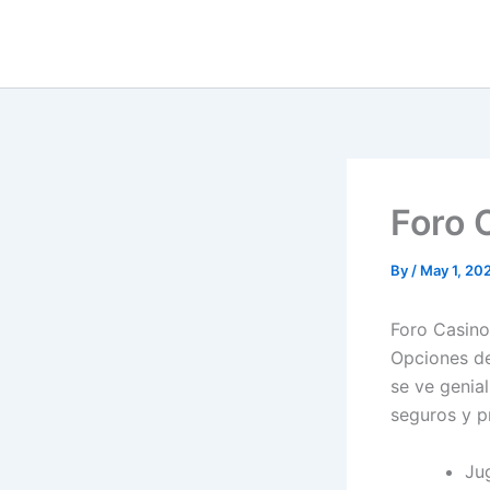
Skip
to
content
Foro 
By
/
May 1, 20
Foro Casino
Opciones de
se ve genia
seguros y p
Ju