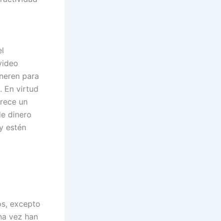
el
video
neren para
 En virtud
frece un
de dinero
y estén
os, excepto
na vez han