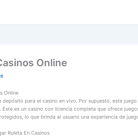
Casinos Online
26
s Online
 depósito para el casino en vivo.
Por supuesto, este juego 
l.
Este es un casino con licencia completa que ofrece jueg
rotegidos, lo que brinda al usuario una experiencia de jueg
gar Ruleta En Casinos