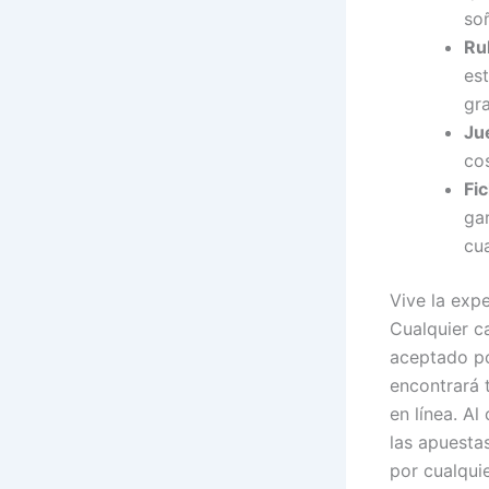
so
Ru
est
gra
Ju
cos
Fi
ga
cu
Vive la expe
Cualquier c
aceptado po
encontrará 
en línea. A
las apuesta
por cualqui