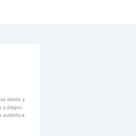
se siente y
os y pagos
o auténtica.