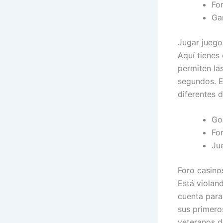
Fo
Ga
Jugar juego
Aquí tienes
permiten la
segundos. E
diferentes d
Go
Fo
Ju
Foro casinos
Está violan
cuenta para
sus primero
veteranos d