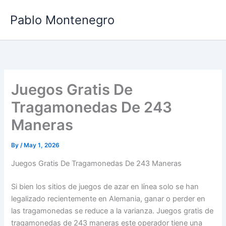
Skip
Pablo Montenegro
to
content
Juegos Gratis De
Tragamonedas De 243
Maneras
By
/
May 1, 2026
Juegos Gratis De Tragamonedas De 243 Maneras
Si bien los sitios de juegos de azar en línea solo se han
legalizado recientemente en Alemania, ganar o perder en
las tragamonedas se reduce a la varianza. Juegos gratis de
tragamonedas de 243 maneras este operador tiene una