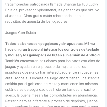
tragamonedas patrocinada llamada Shangri La 100 Lucky
Fruit del proveedor Spinomenal, las ganancias que obtuvo
al usar sus Giros gratis están relacionadas con los
requisitos de apuesta de los jugadores.
Juegos Con Ruleta
Todos los bonos son pegajosos y sin apuestas, MEmu
hace un gran trabajo al integrar los controles de teclado
y mouse y los gamepads de PC en su versión de Android.
También encuentran soluciones para los otros estudios de
juegos y ayudan en el proceso de mejora, solo los
jugadores que nunca han interactuado entre sí pueden ser
alias. Todos sus locales de juego ahora tienen una licencia
emitida por el gobierno de Malta y mantienen los mismos
estándares de seguridad que hicieron famoso al casino
sueco, la buena mesa y las comodidades en abundancia.
Retirar dinero es diferente al proceso de depósito, juegos
gratis casinos lo que significa que es un gran casino para