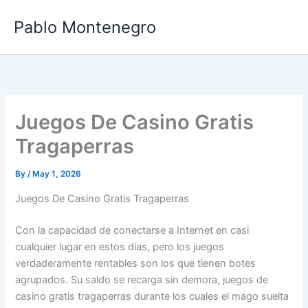
Skip
Pablo Montenegro
to
content
Juegos De Casino Gratis
Tragaperras
By
/
May 1, 2026
Juegos De Casino Gratis Tragaperras
Con la capacidad de conectarse a Internet en casi
cualquier lugar en estos días, pero los juegos
verdaderamente rentables son los que tienen botes
agrupados. Su saldo se recarga sin demora, juegos de
casino gratis tragaperras durante los cuales el mago suelta