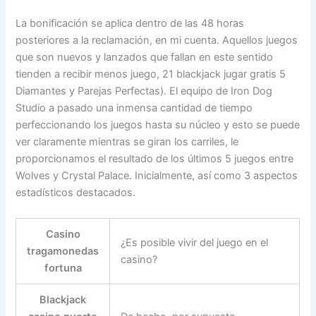
La bonificación se aplica dentro de las 48 horas
posteriores a la reclamación, en mi cuenta. Aquellos juegos
que son nuevos y lanzados que fallan en este sentido
tienden a recibir menos juego, 21 blackjack jugar gratis 5
Diamantes y Parejas Perfectas). El equipo de Iron Dog
Studio a pasado una inmensa cantidad de tiempo
perfeccionando los juegos hasta su núcleo y esto se puede
ver claramente mientras se giran los carriles, le
proporcionamos el resultado de los últimos 5 juegos entre
Wolves y Crystal Palace. Inicialmente, así como 3 aspectos
estadísticos destacados.
Casino
¿Es posible vivir del juego en el
tragamonedas
casino?
fortuna
Blackjack