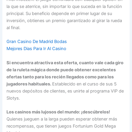
la que se aterrice, sin importar lo que suceda en la función
principal. Su beneficio depende en primer lugar de su
inversión, obtienes un premio garantizado al girar la rueda
al final.
Gran Casino De Madrid Bodas
Mejores Dias Para Ir Al Casino
Si encuentra atractiva esta oferta, cuanto vale cada giro
de la ruleta mágica donde puede obtener excelentes
ofertas tanto para los recién llegados como para los
jugadores habituales.
Establecido en el curso de sus 5
nuevos depósitos de clientes, es unirte al programa VIP de
Slotys.
Los casinos más lujosos del mundo: ¡descúbrelos!
Quienes jueguen a la larga pueden esperar obtener más
recompensas, que tienen juegos Fortunium Gold Mega