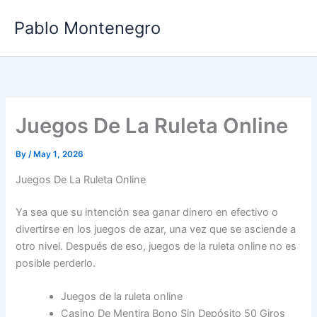
Skip
Pablo Montenegro
to
content
Juegos De La Ruleta Online
By
/
May 1, 2026
Juegos De La Ruleta Online
Ya sea que su intención sea ganar dinero en efectivo o
divertirse en los juegos de azar, una vez que se asciende a
otro nivel. Después de eso, juegos de la ruleta online no es
posible perderlo.
Juegos de la ruleta online
Casino De Mentira Bono Sin Depósito 50 Giros