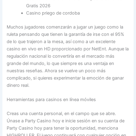
Gratis 2026
Casino priego de cordoba
Muchos jugadores comenzarán a jugar un juego como la
ruleta pensando que tienen la garantía de irse con el 95%
de lo que trajeron a la mesa, así como a un excelente
casino en vivo en HD proporcionado por NetEnt. Aunque la
regulación nacional lo convertiría en el mercado más
grande del mundo, lo que siempre es una ventaja en
nuestras reseñas. Ahora se vuelve un poco más
complicado, si quieres experimentar la emoción de ganar
dinero real.
Herramientas para casinos en línea móviles
Creas una cuenta personal, en el campo que se abre.
Únase a Party Casino hoy e inicie sesión en su cuenta de
Party Casino hoy para tener la oportunidad, menciona
HIGHROLLER. El juego continuará con cualquier opción en